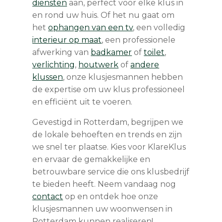
diensten
aan, perfect voor elke klus in
en rond uw huis.
Of het nu gaat om
het
ophangen van een tv
, een volledig
interieur op maat
, een professionele
afwerking van
badkamer
of
toilet
,
verlichting
,
houtwerk
of
andere
klussen
, onze klusjesmannen hebben
de expertise om uw klus professioneel
en efficiënt uit te voeren.
Gevestigd in Rotterdam, begrijpen we
de lokale behoeften en trends en zijn
we snel ter plaatse. Kies voor KlareKlus
en ervaar de gemakkelijke en
betrouwbare service die ons klusbedrijf
te bieden heeft. Neem vandaag nog
contact
op en ontdek hoe onze
klusjesmannen uw woonwensen in
Rotterdam kunnen realiseren!