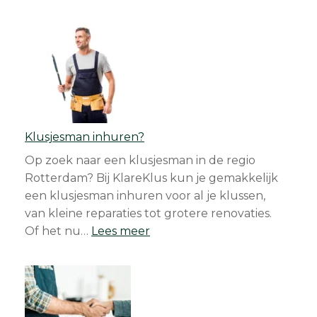
has
started:
Keep
the
Bugs
Out
with
Klusjesman inhuren?
Custom-
Made
Op zoek naar een klusjesman in de regio
Screens
Rotterdam? Bij KlareKlus kun je gemakkelijk
from
een klusjesman inhuren voor al je klussen,
KlareKlus
van kleine reparaties tot grotere renovaties.
:
Of het nu…
Lees meer
Klusjesman
inhuren?