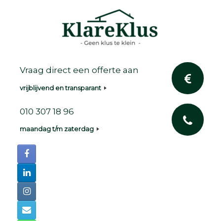
Ga
naar
de
inhoud
Vraag direct een offerte aan
vrijblijvend en transparant
010 307 18 96
maandag t/m zaterdag