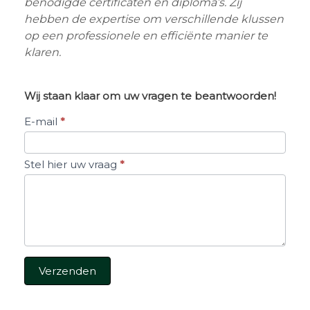
benodigde certificaten en diploma’s. Zij
hebben de
expertise om verschillende klussen
op een professionele en efficiënte manier te
klaren.
Wij staan klaar om uw vragen te beantwoorden!
Stel
E-mail
*
een
vraag
Stel hier uw vraag
*
Verzenden