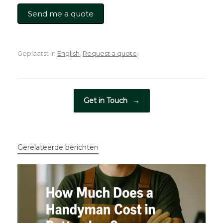
Send me a quote
Geplaatst in
English
,
Request a quote
.
Bericht navigatie
Get in Touch
→
Gerelateerde berichten