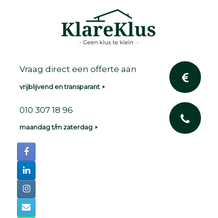
Ga
naar
de
inhoud
Vraag direct een offerte aan
vrijblijvend en transparant
010 307 18 96
maandag t/m zaterdag