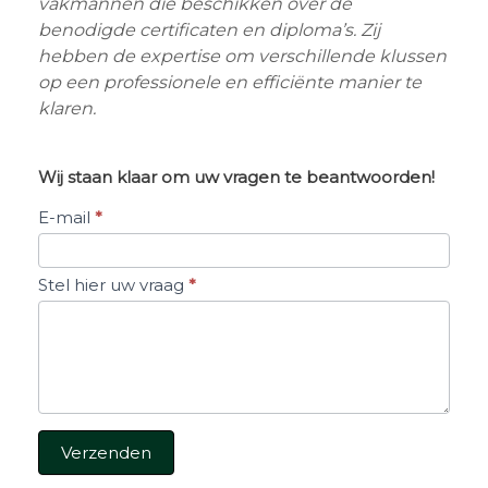
vakmannen die beschikken over de
benodigde certificaten en diploma’s. Zij
hebben de
expertise om verschillende klussen
op een professionele en efficiënte manier te
klaren.
Wij staan klaar om uw vragen te beantwoorden!
Stel
E-mail
*
een
vraag
Stel hier uw vraag
*
Verzenden