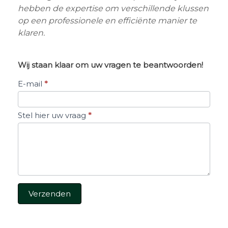
hebben de
expertise om verschillende klussen
op een professionele en efficiënte manier te
klaren.
Wij staan klaar om uw vragen te beantwoorden!
Stel
E-mail
*
een
vraag
Stel hier uw vraag
*
Verzenden