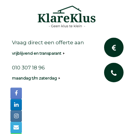
Ga
naar
de
inhoud
Vraag direct een offerte aan
vrijblijvend en transparant
010 307 18 96
maandag t/m zaterdag