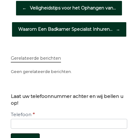
Bericht navigatie
←
Veiligheidstips voor het Ophangen van…
Waarom Een Badkamer Specialist Inhuren…
→
Gerelateerde berichten
Geen gerelateerde berichten.
Laat uw telefoonnummer achter en wij bellen u
op!
Belverzoek
Telefoon
*