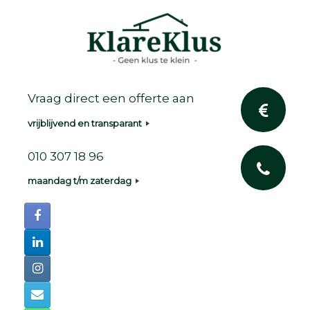
Ga
naar
de
inhoud
Vraag direct een offerte aan
vrijblijvend en transparant
010 307 18 96
maandag t/m zaterdag