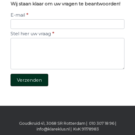
Wij staan klaar om uw vragen te beantwoorden!
Stel
E-mail
*
een
vraag
Stel hier uw vraag
*
Verzenden
Goudkruid 41, 3068 SR Rotterdam | 010 307 18 96 |
info@klareklus.nl | KvK 91178983