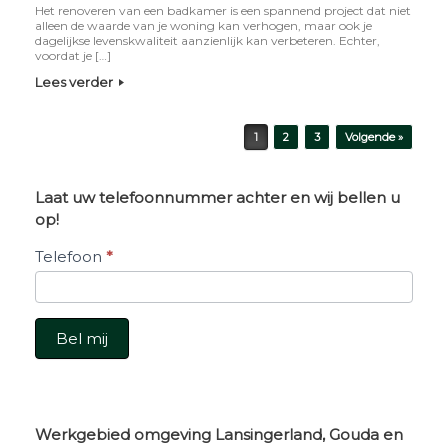
Het renoveren van een badkamer is een spannend project dat niet
alleen de waarde van je woning kan verhogen, maar ook je
dagelijkse levenskwaliteit aanzienlijk kan verbeteren. Echter,
voordat je […]
Lees verder
Bericht navigatie
1
2
3
Volgende »
Laat uw telefoonnummer achter en wij bellen u
op!
Belverzoek
Telefoon
*
Bel mij
Werkgebied omgeving Lansingerland, Gouda en